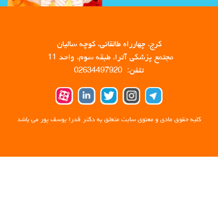
کرج، چهارراه طالقانی، کوچه سالیان
مجتمع پزشکی آترا، طبقه سوم، واحد 11
تلفن: 02634497920
کلیه حقوق مادی و معنوی سایت متعلق به دکتر فدرا یوسف پور می باشد