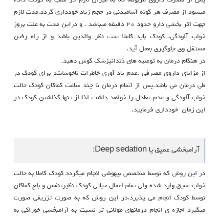
میشود از مصرف هر گونه آشامیدنی در حجم زیاد خودداری گردد.مدت لازم
جهت اثر بخشی دارو حدود ٢۰ دقیقه میباشد . و دراین مدت به علت بروز
خواب آلودگی، کودک باید کاملا تحت نظر والدین باشد و از راه رفتن
مستقل وی جلوگیری بعمل آید.
در هنگام درمان به توصیه های ذندانپزشک گوش دهید.
از مزایای داروی مصرفی ،عدم یاد آوری خاطرات ناخوشایتد برای کودک در
طی درمان می باشد.پس از اتمام درمان تا چند ساعت کماکان کودک حالت
خواب آلودگی و عدم تعادل را خواهد داشت لذا از تنها گذاشتن کودک در
این زمان خودداری فرمایید.
آرامبخشی عمیق یا Deep sedation:
در این روش که توسط متخصص بیهوشی انجام میگردد کودک کاملا به حالت
خواب عمیق وارد شده ولی تمام اعمال حیاتی کودک نظیرتنفس و بلع کماکان
توسط کودک انجام می پذیرد.در این روش که به صورت تزریقی صورت
میگیرد اجازه ی انجام درمانهای طولانی تر نسبت به آرامبخشی خوراکی به