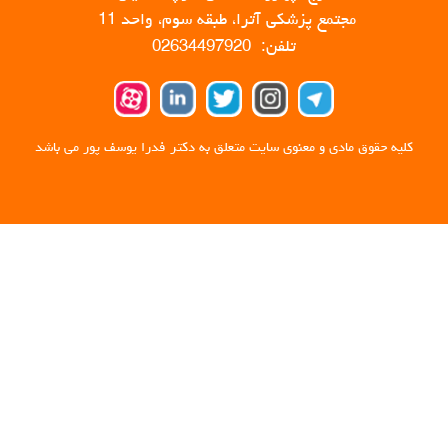
مجتمع پزشکی آترا، طبقه سوم، واحد 11
تلفن: 02634497920
کلیه حقوق مادی و معنوی سایت متعلق به دکتر فدرا یوسف پور می باشد