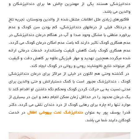
دندانپزشکی هستند یکی از مهمترین چالش ها برای دندانپزشکان و
والدین می باشد.
فاکتورهای زیادی مثل اطلاعات منتقل شده از والدین ودوستان، تجربه تلخ
و دردناک قبلی از درمانهای دندانپزشکی، کم بودن سن کودک و عدم
برخورد منطقی با مشکل وجود صدا و آب در هنگام درمان دندانپزشکی در
عدم همکاری کودک تاثیر دارند که باعث عدم امکان درمان کودک می گردد.
عدم همکاری کودک باعث کاهش کیفیت واستاندارد خدمات درمانی ارائه
شده میگردد.همچنین تهدید و مهار فیزیکی علاوه بر کاهش دقت و کیفیت
کار میتواند نتایج ناخوشایند روحی و روانی در کودک ایجاد کند.
در گذشته وحتی هم اکنون در خیلی از مراکز برای درمان دندانپزشکی
کودک ، دندانپزشک مجبور است با کمک دستیارانش و حتی والدین برای
مدتی نسبت به بی حرکت کردن کودک ومحکم نگه داشتن او اقدام کند تا
یک درمان محدود را در حداقل زمان ممکن انجام دهد و این در بسیاری از
موارد تنها راه چاره برای رهایی کودک از درد دندان تلقی می گردد. دکتر
فدرا یوسف پور به عنوان
دندانپزشک تحت بیهوشی اطفال
در خدمت
کودکان دلبند شما می باشد.