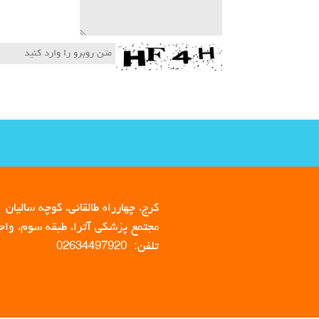
کرج، چهارراه طالقانی، کوچه سالیان
مجتمع پزشکی آترا، طبقه سوم، واحد 
تلفن: 02634497920