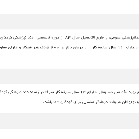
صرفا در زمينه دندانپزشكى كودكان و ارتودونسى پيشگيرى .داراى ١١
متخصص دندانپزشکی کودکان ،دكتر فدرا يوسف پور ، داراى بورد تخصصى ناسيونال .داراى ٣
نوجوانان میتواند درمانگر مناسبی برای کودکان شما باشد.