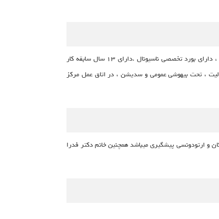
دكتر فدرا يوسف پور ، فارغ التحصيل سال ٧٨ از دوره دندانپزشكى عمومى، و فارغ التحصيل سال ٨٣ از دوره تخصصى دندانپزشكى كودكان ، داراى بورد تخصصى ناسيونال .داراى ١٣ سال سابقه كار
 سال سابقه كار ، و درمان بالغ بر ٦٠٠ كودك غير همكار و داراى معلوليت ، تحت بيهوشى عمومى و سديشن ، در اتاق عمل مركز
١ سال سابقه كار صرفا در زمينه دندانپزشكى كودكان و ارتودونسى پيشگيرى میباشد همچنین خانم دکتر فدرا