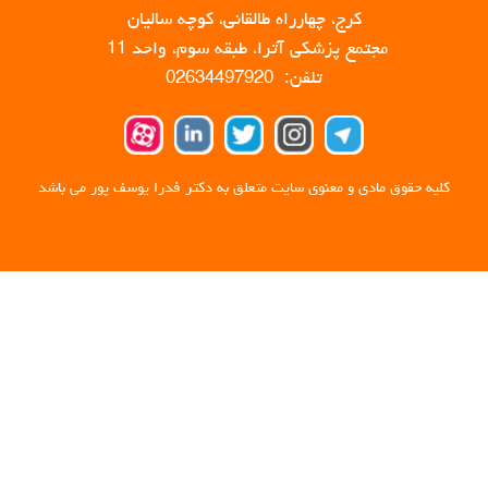
کرج، چهارراه طالقانی، کوچه سالیان
مجتمع پزشکی آترا، طبقه سوم، واحد 11
تلفن: 02634497920
کلیه حقوق مادی و معنوی سایت متعلق به دکتر فدرا یوسف پور می باشد