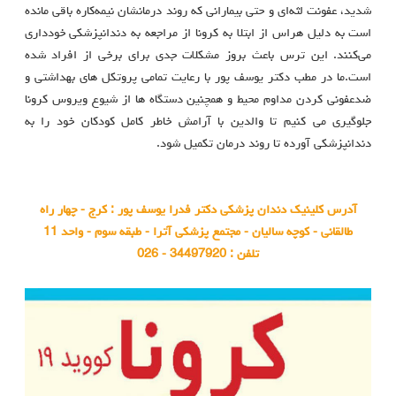
شدید، عفونت لثه‌ای و حتی بیمارانی که روند درمانشان نیمه‌کاره باقی ‌مانده
است به دلیل هراس از ابتلا به کرونا از مراجعه به دندانپزشکی خودداری
می‌کنند. این ترس باعث بروز مشکلات جدی برای برخی از افراد شده
است.ما در مطب دکتر یوسف پور با رعایت تمامی پروتکل های بهداشتی و
ضدعفونی کردن مداوم محیط و همچنین دستگاه ها از شیوع ویروس کرونا
جلوگیری می کنیم تا والدین با آرامش خاطر کامل کودکان خود را به
دندانپزشکی آورده تا روند درمان تکمیل شود.
آدرس کلینیک دندان پزشکی دکتر فدرا یوسف پور : کرج - چهار راه
طالقانی - کوچه سالیان - مجتمع پزشکی آترا - طبقه سوم - واحد 11
تلفن : 34497920 - 026