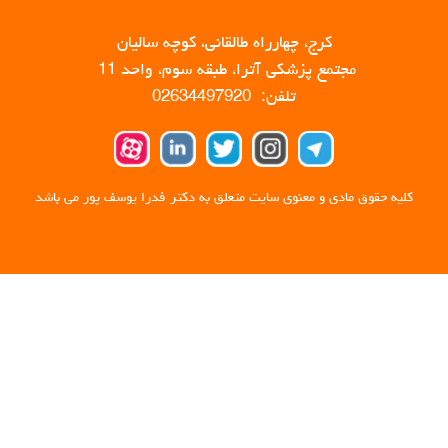
کرج، چهارراه طالقانی، کوچه سالیان
مجتمع پزشکی آترا، طبقه سوم، واحد 11
تلفن: 02634497920
کلیه حقوق مادی و معنوی سایت متعلق به دکتر فدرا یوسف پور می باشد