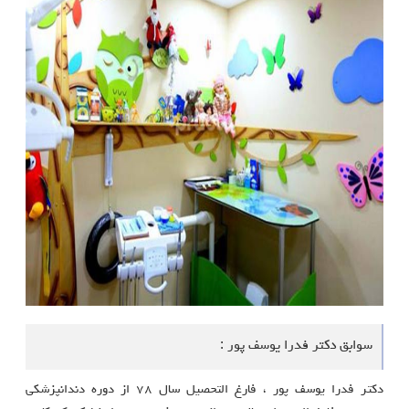
سوابق دکتر فدرا یوسف پور :
دكتر فدرا يوسف پور ، فارغ التحصيل سال ٧٨ از دوره دندانپزشكى