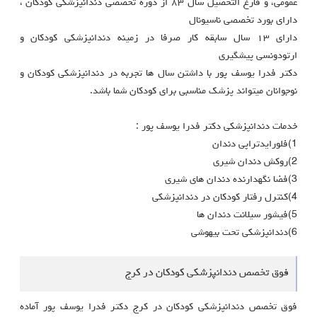
عمومى، و فارغ التحصيل سال ٨٣ از دوره تخصصى دندانپزشكى كودكان ،
داراى بورد تخصصى ناسيونال
داراى ١٣ سال سابقه كار صرفا در زمينه دندانپزشكى كودكان و
ارتودونسى پيشگيرى
دکتر فدرا یوسف پور با داشتن سال ها تجربه در دندانپزشکی کودکان و
نوجوانان میتواند پزشک مناسبی برای کودکان شما باشد.
خدمات دندانپزشکی دکتر فدرا یوسف پور :
1)فلورایدتراپی دندان
2)روکش دندان شیری
3)فضا نگهدارنده دندان های شیری
4)کنترل رفتار کودکان در دندانپزشکی
5)فیشور سیلانت دندان ها
6)دندانپزشکی تحت بیهوشی
فوق تخصص دندانپزشکی کودکان در کرج
فوق تخصص دندانپزشکی کودکان در کرج دکتر فدرا یوسف پور آماده