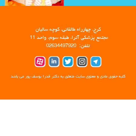
کرج، چهارراه طالقانی، کوچه سالیان
مجتمع پزشکی آترا، طبقه سوم، واحد 11
تلفن: 02634497920
کلیه حقوق مادی و معنوی سایت متعلق به دکتر فدرا یوسف پور می باشد