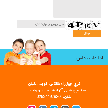
اطلاعات تماس
کرج، چهارراه طالقانی، کوچه سالیان
مجتمع پزشکی آترا، طبقه سوم، واحد 11
تلفن: 02634497920