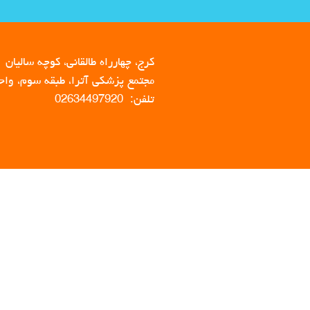
کرج، چهارراه طالقانی، کوچه سالیان
مجتمع پزشکی آترا، طبقه سوم، واحد 
تلفن: 02634497920