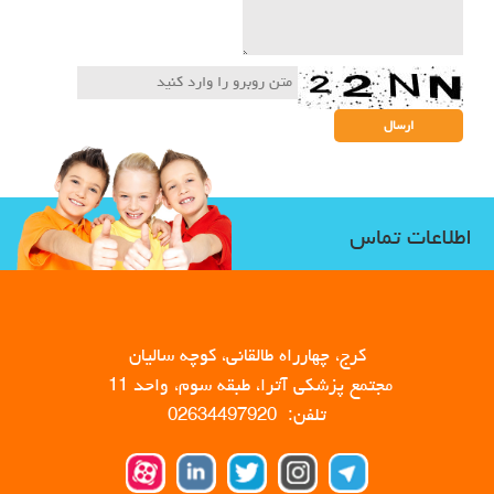
اطلاعات تماس
کرج، چهارراه طالقانی، کوچه سالیان
مجتمع پزشکی آترا، طبقه سوم، واحد 11
تلفن: 02634497920