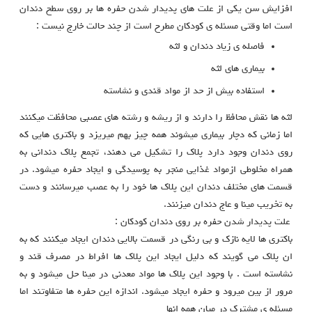
افزایش سن یکی از علت های پدیدار شدن حفره ها بر روی سطح دندان
است اما وقتی مسئله ی کودکان مطرح است از چند حالت خارج نیست :
فاصله ی زیاد دندان و لثه
بیماری های لثه
استفاده بیش از حد از مواد قندی و نشاسته
لثه ها نقش محافظ را دارند و از ریشه و رشته های عصبی محافظت میکنند
اما زمانی که دچار بیماری میشوند همه چیز بهم میریزد و باکتری هایی که
روی دندان وجود دارد پلاک را تشکیل می دهند، تجمع پلاک دندانی به
همراه مخلوطی ازمواد غذایی منجر به پوسیدگی و ایجاد حفره میشود. در
قسمت های مختلف دندان این پلاک ها خود را به عصب میرسانند و دست
به تخریب مینا و عاج دندان میزنند.
علت پدیدار شدن حفره بر روی دندان کودکان :
باکتری ها لایه نازک و بی رنگی در قسمت بالایی دندان ایجاد میکنند که به
ان پلاک می گویند که دلیل ایجاد این پلاک ها افراط در مصرف قند و
نشاسته است . با وجود این پلاک ها مواد معدنی در مینا حل میشود و به
مرور از بین میرود و حفره ایجاد میشود. اندازه این حفره ها متفاوتند اما
مسئله ی مشترک در میان همه انها