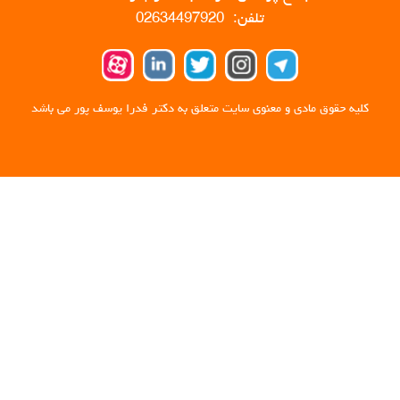
تلفن: 02634497920
کلیه حقوق مادی و معنوی سایت متعلق به دکتر فدرا یوسف پور می باشد