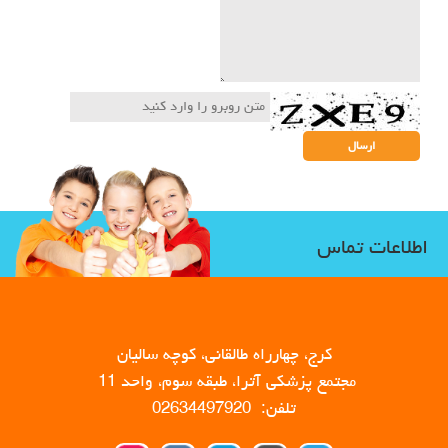
اطلاعات تماس
کرج، چهارراه طالقانی، کوچه سالیان
مجتمع پزشکی آترا، طبقه سوم، واحد 11
تلفن: 02634497920