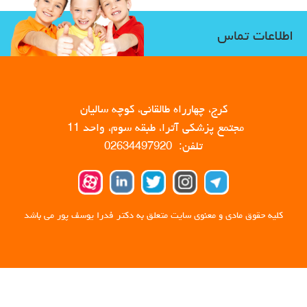
اطلاعات تماس
کرج، چهارراه طالقانی، کوچه سالیان
مجتمع پزشکی آترا، طبقه سوم، واحد 11
تلفن: 02634497920
کلیه حقوق مادی و معنوی سایت متعلق به دکتر فدرا یوسف پور می باشد