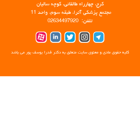
کرج، چهارراه طالقانی، کوچه سالیان
مجتمع پزشکی آترا، طبقه سوم، واحد 11
تلفن: 02634497920
کلیه حقوق مادی و معنوی سایت متعلق به دکتر فدرا یوسف پور می باشد