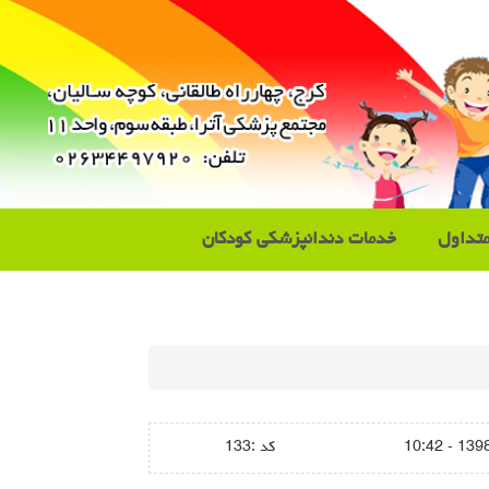
تداول
خدمات دندانپزشکی کودکان
1398/11
كد :
133