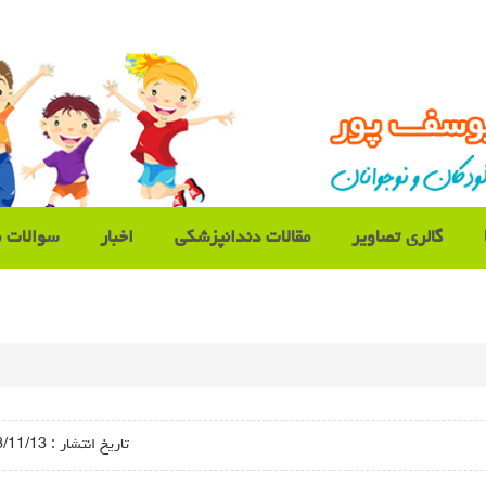
گالری تصاویر
مقالات دندانپزشکی
اخبار
سوالات م
تاريخ انتشار :
/13 - 10:42