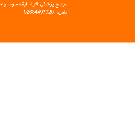
مجتمع پزشکی آترا، طبقه سوم، واحد 
تلفن: 02634497920