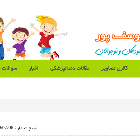
گالری تصاویر
مقالات دندانپزشکی
اخبار
سوالات م
تاريخ انتشار :
/08 - 12:53