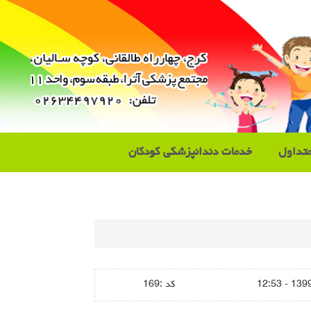
تداول
خدمات دندانپزشکی کودکان
1399/07
كد :
169