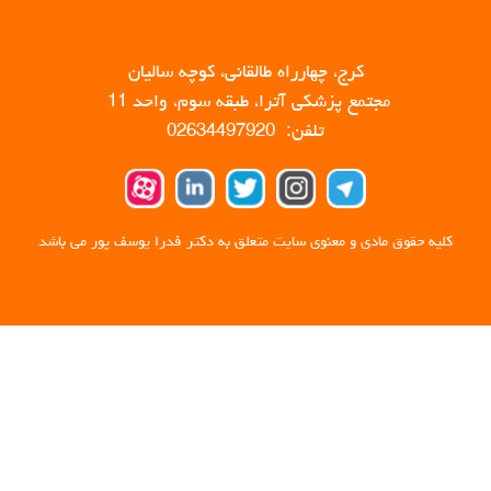
کرج، چهارراه طالقانی، کوچه سالیان
مجتمع پزشکی آترا، طبقه سوم، واحد 11
تلفن: 02634497920
کلیه حقوق مادی و معنوی سایت متعلق به دکتر فدرا یوسف پور می باشد