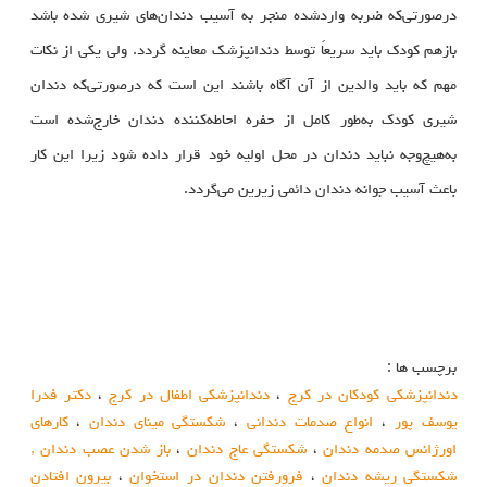
درصورتی‌که ضربه واردشده منجر به آسیب دندان‌های شیری شده باشد
بازهم کودک باید سریعاً توسط دندانپزشک معاینه گردد. ولی یکی از نکات
مهم که باید والدین از آن آگاه باشند این است که درصورتی‌که دندان
شیری کودک به‌طور کامل از حفره احاطه‌کننده دندان خارج‌شده است
به‌هیچ‌وجه نباید دندان در محل اولیه خود قرار داده شود زیرا این کار
باعث آسیب جوانه دندان دائمی زیرین می‌گردد.
برچسب ها :
دندانپزشکی کودکان در کرج
،
دندانپزشکی اطفال در کرج
،
دکتر فدرا
یوسف پور
،
انواع صدمات دندانی
،
شکستگی مینای دندان
،
کارهای
اورژانس صدمه دندان
،
شکستگی عاج دندان
،
باز شدن عصب دندان ,
شکستگی ریشه دندان
،
فرورفتن دندان در استخوان
،
بیرون افتادن