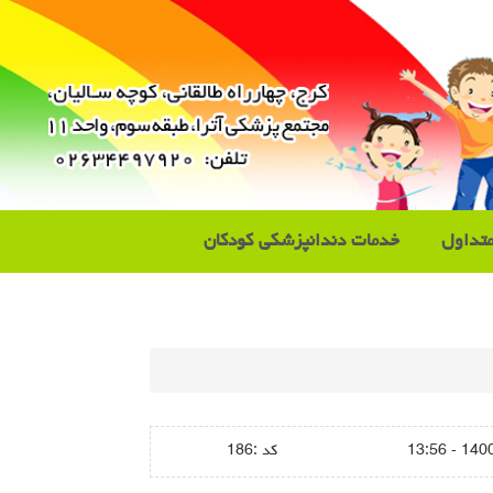
تداول
خدمات دندانپزشکی کودکان
1400/04
كد :
186