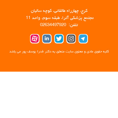
کرج، چهارراه طالقانی، کوچه سالیان
مجتمع پزشکی آترا، طبقه سوم، واحد 11
تلفن: 02634497920
کلیه حقوق مادی و معنوی سایت متعلق به دکتر فدرا یوسف پور می باشد