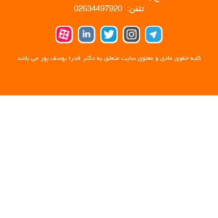
تلفن: 02634497920
کلیه حقوق مادی و معنوی سایت متعلق به دکتر فدرا یوسف پور می باشد