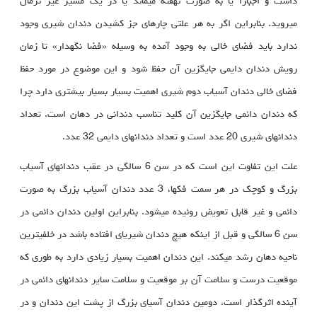
داشت و اجباراً یا به صورت نهفته می‏ماند یا در یک مسیر غیر نرمال
می‏روید. بنابراین اگر به هر علتی چاره‏ای جز کشیدن دندان شیری وجود
ندارد باید فضای خالی به وجود آمده به وسیله «فضا نگهدار» تا زمان
رویش دندان دایمی جایگزین آن حفظ شود و این موضوع در مورد حفظ
فضای خالی دندان آسیاب دوم شیری اهمیت بسیار بسیار بیشتری دارد چرا
که دندان دائمی جایگزین آن کلید تناسب دندانی در دهان است. تعداد
دندان‏های شیری 20 عدد است و تعداد دندان‏های دایمی 32 عدد.
علت این تفاوت این است که در سن 6 سالگی در عقب دندان‏های آسیاب
بزرگ و کوچک در هر سمت فک‏ها، 3 عدد دندان آسیاب بزرگ به صورت
دائمی و غیر قابل تعویض روئیده می‏شود. بنابراین اولین دندان دائمی در
سن 6 سالگی و قبل از اینکه هیچ دندان شیری‏ای افتاده باشد در خلفی‏ترین
ناحیه دهان رشد می‏کند. این دندان اهمیت بسیار زیادی دارد به طوری که
موقعیت درست و سلامت آن بر موقعیت و سلامت سایر دندان‏های دائمی در
آینده اثرگذار است. دومین دندان آسیای بزرگ از پشت این دندان و در