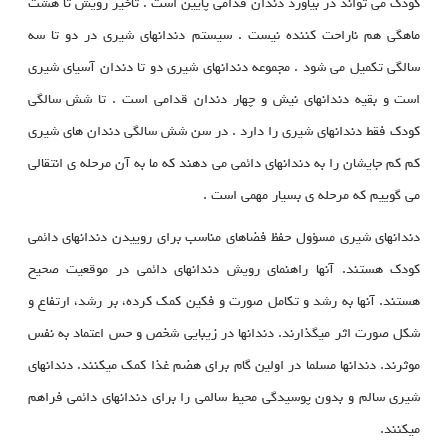
کودک می تواند در بیاورد دندان قدامی پایین است . تاخیر رویش تا هشت
ماهگی هم ناراحت کننده نیست . سیستم دندانهای شیری در دو تا سه
سالگی تکمیل می شود . مجموعه دندانهای شیری دو تا دندان آسیای شیری
است و بقیه دندانهای نیش و چهار دندان قدامی است . تا شش سالگی
کودک فقط دندانهای شیری را دارد . در سن شش سالگی دندان های شیری
کم کم جایشان را به دندانهای دائمی می دهند که ما به آن مرحله ی انتقالی
می گوییم که مرحله ی بسیار مهمی است .
دندانهاي شيري مسؤول حفظ فضاهاي مناسب براي روييدن دندانهاي دائمي
كودك هستند. آنها راهنماي رويش دندانهاي دائمي در موقعيت صحيح
هستند. آنها به رشد و تكامل صورت و فكين كمك كرده، بر رشد، ارتفاع و
شكل صورت اثر مي‏گذارند. دندانها در زيبايي شخص و حس اعتماد به نفس
موثرند. دندانها مسلما در اولين گام براي هضم غذا كمك مي‏كنند. دندانهاي
شيري سالم و بدون پوسيدگي محيط سالمي را براي دندانهاي دائمي فراهم
مي‏كنند.