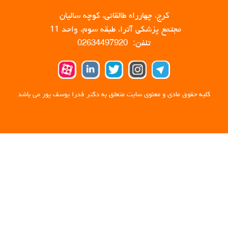
کرج، چهارراه طالقانی، کوچه سالیان
مجتمع پزشکی آترا، طبقه سوم، واحد 11
تلفن: 02634497920
کلیه حقوق مادی و معنوی سایت متعلق به دکتر فدرا یوسف پور می باشد