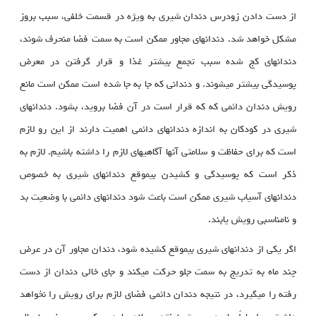
از دست دادن زودرس دندان شيري به ويژه در قسمت خلفي، سبب بروز
مشكل خواهد شد. دندانهاي مجاور ممكن است به سمت فضا منحرف شوند،
دندانهاي كج شده سبب تجمع بيشتر غذا و قرار گرفتن در معرض
پوسيدگي بيشتر مي‏شوند. و دنداني كه جا به جا شده است ممكن است مانع
رويش دندان دائمي كه كه قرار است در آن فضا برويد، بشود. دندان‏های
شیری در کودکان به اندازه دندان‏های دائمی اهمیت دارند از این رو لازم
است که برای حفاظت و سلامتی آنها آگاهی‏های لازم را داشته باشیم. لازم به
ذکر است که پوسیدگی و کشیدن بی‏موقع دندان‏های شیری به خصوص
دندان‏های آسیاب شیری ممکن است باعث شود دندان‏های دائمی با وضعیت بد
و نامناسبی رویش یابند.
اگر یکی از دندان‏های شیری بی‏موقع کشیده شود، دندان مجاور آن در عرض
چند ماه به تدریج به سمت جلو حرکت می‏کند و جای خالی دندان از دست
رفته را می‏گیرد، در نتیجه دندان دائمی فضای لازم برای رویش را نخواهد