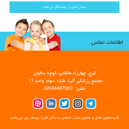
دندان شیری از چندسالگی می افتد
اطلاعات تماس
کرج، چهارراه طالقانی، کوچه سالیان
مجتمع پزشکی آترا، طبقه سوم، واحد 11
تلفن: 02634497920
کلیه حقوق مادی و معنوی سایت متعلق به دکتر فدرا یوسف پور می باشد