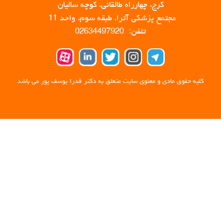
کرج، چهارراه طالقانی، کوچه سالیان
مجتمع پزشکی آترا، طبقه سوم، واحد 11
تلفن: 02634497920
کلیه حقوق مادی و معنوی سایت متعلق به دکتر فدرا یوسف پور می باشد