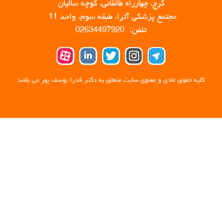
کرج، چهارراه طالقانی، کوچه سالیان
مجتمع پزشکی آترا، طبقه سوم، واحد 11
تلفن: 02634497920
کلیه حقوق مادی و معنوی سایت متعلق به دکتر فدرا یوسف پور می باشد