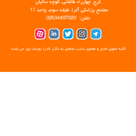
کرج، چهارراه طالقانی، کوچه سالیان
مجتمع پزشکی آترا، طبقه سوم، واحد 11
تلفن: 02634497920
کلیه حقوق مادی و معنوی سایت متعلق به دکتر فدرا یوسف پور می باشد