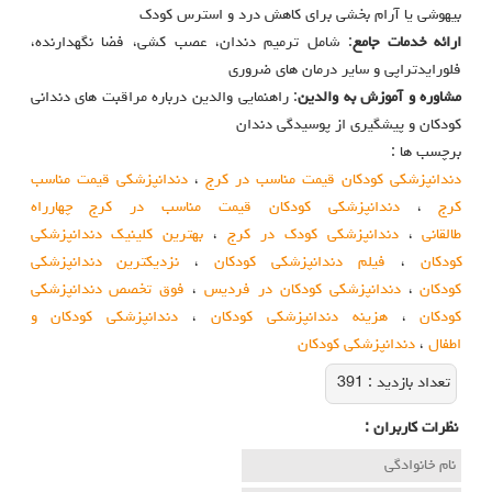
بیهوشی یا آرام‌ بخشی برای کاهش درد و استرس کودک
ارائه خدمات جامع
: شامل ترمیم دندان، عصب‌ کشی، فضا نگهدارنده،
فلورایدتراپی و سایر درمان‌ های ضروری
مشاوره و آموزش به والدین
: راهنمایی والدین درباره مراقبت‌ های دندانی
کودکان و پیشگیری از پوسیدگی دندان
برچسب ها :
دندانپزشکی کودکان قیمت مناسب در کرج
،
دندانپزشکی قیمت مناسب
کرج
،
دندانپزشکی کودکان قیمت مناسب در کرج چهارراه
طالقانی
،
دندانپزشکی کودک در کرج
،
بهترین کلینیک دندانپزشکی
کودکان
،
فیلم دندانپزشکی کودکان
،
نزدیکترین دندانپزشکی
کودکان
،
دندانپزشکی کودکان در فردیس
،
فوق تخصص دندانپزشکی
کودکان
،
هزینه دندانپزشکی کودکان
،
دندانپزشکی کودکان و
اطفال
،
دندانپزشکی کودکان
تعداد بازديد :
391
نظرات كاربران :