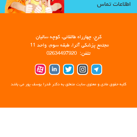
اطلاعات تماس
کرج، چهارراه طالقانی، کوچه سالیان
مجتمع پزشکی آترا، طبقه سوم، واحد 11
تلفن: 02634497920
کلیه حقوق مادی و معنوی سایت متعلق به دکتر فدرا یوسف پور می باشد