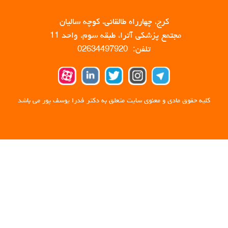
کرج، چهارراه طالقانی، کوچه سالیان
مجتمع پزشکی آترا، طبقه سوم، واحد 11
تلفن: 02634497920
کلیه حقوق مادی و معنوی سایت متعلق به دکتر فدرا یوسف پور می باشد