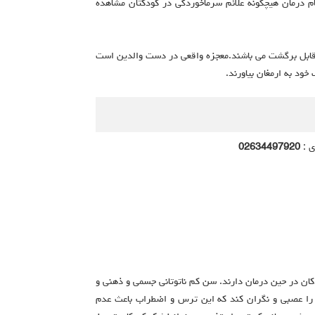
 درمان هیچگونه علائم سرماخوردگی در کودکتان مشاهده
 قابل برگشت می باشند.معجزه واقعی در دست والدین است
ود به ارمغان بیاورند.
ی :
02634497920
ن در حین درمان دارند. سن کم ناتوتانی جسمی و ذهنی و
را عصبی و نگران کند که این ترس و اضطراب باعث عدم