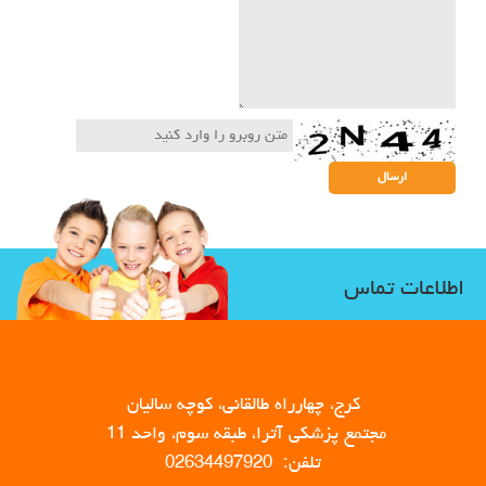
اطلاعات تماس
کرج، چهارراه طالقانی، کوچه سالیان
مجتمع پزشکی آترا، طبقه سوم، واحد 11
تلفن: 02634497920