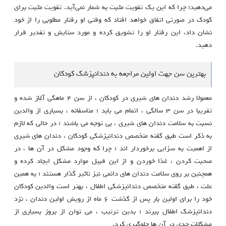
مي‌دهيد؛ چرا که اين يک تقويت مثبت به شمار نمي‌آيد. تقويت مثبت براي
کودک در صورتي اتفاق خواهد افتاد که وقتي او رفتار مطلوبي را از خود
نشان داد، اين رفتار او را تشويق کرده و مورد ستايش و تقدير قرار
دهيد.
بهترین سن جهت اولین مراجعه به دندانپزشک کودکان
معمولا رشد دندان های شیری در کودکان ، از سن ۴ ماهگی آغاز شده و
تقریبا در سن ۳ سالگی ، اتمام می یابد ؛ متاسفانه ، بسیاری از والدین
نسبت به سلامت دندان های شیری ، بی توجه می باشند ؛ در حالی که لازم
به ذکر است طبق گفته متخصص دندانپزشکی کودکان ، دندان های شیری
از اهمیت به سزایی برخوردار اند ؛ چرا که وجود مشکل در آن ها ، در
صحبت کردن ، غذا خوردن و از این قبیل موارد مشکل ایجاد کرده و
همچنین بر روی سلامت دندان های دائمی نیز تاثیر گذار هستند ؛ به همین
علت ، طبق گفته متخصص دندانپزشکی اطفال ، بهتر است والدین کودکان
خود را برای اولین بار پس از گذشت ۶ ماه از رویش اولین دندان ، نزد
دندانپزشک اطفال ببرند ؛ بدین ترتیب ، می توان از بروز بسیاری از
مشکلات جدی در آن ها جلوگیری کرد.