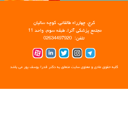
کرج، چهارراه طالقانی، کوچه سالیان
مجتمع پزشکی آترا، طبقه سوم، واحد 11
تلفن: 02634497920
کلیه حقوق مادی و معنوی سایت متعلق به دکتر فدرا یوسف پور می باشد