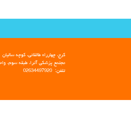
کرج، چهارراه طالقانی، کوچه سالیان
مجتمع پزشکی آترا، طبقه سوم، واحد 
تلفن: 02634497920