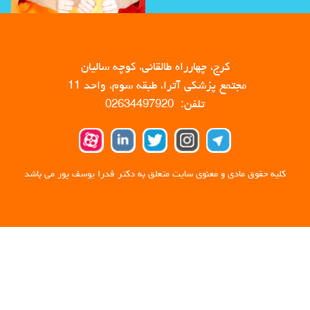
کرج، چهارراه طالقانی، کوچه سالیان
مجتمع پزشکی آترا، طبقه سوم، واحد 11
تلفن: 02634497920
کلیه حقوق مادی و معنوی سایت متعلق به دکتر فدرا یوسف پور می باشد