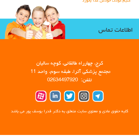
کنیم کودک خودش غذا بخورد
اطلاعات تماس
کرج، چهارراه طالقانی، کوچه سالیان
مجتمع پزشکی آترا، طبقه سوم، واحد 11
تلفن: 02634497920
کلیه حقوق مادی و معنوی سایت متعلق به دکتر فدرا یوسف پور می باشد