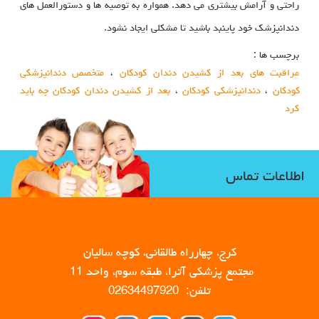
راحتی و آرامش بیشتری می دهد. همواره به توصیه ها و دستورالعمل های
دندانپزشک خود پاینبد باشید تا مشکلی ایجاد نشود.
برچسب ها :
مراقبت های بعد از کشیدن دندان کودکان
،
متخصص دندانپزشکی
کودکان
،
دندانپزشکی کودکان
،
بعد از کشیدن دندان کودکان چه باید
کرد
اطلاعات تماس
کرج، چهارراه طالقانی، کوچه سالیان
مجتمع پزشکی آترا، طبقه سوم، واحد 11
تلفن: 02634497920