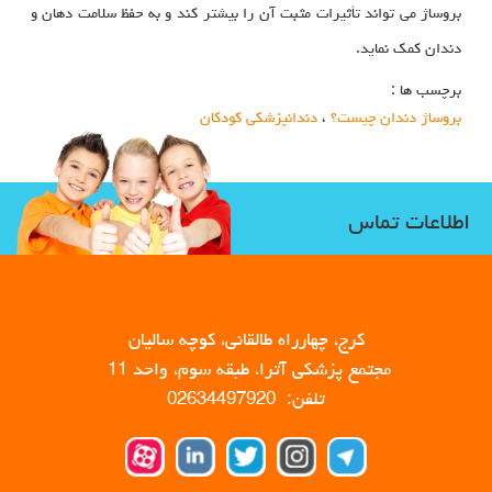
بروساژ می‌ تواند تأثیرات مثبت آن را بیشتر کند و به حفظ سلامت دهان و
دندان کمک نماید.
برچسب ها :
بروساژ دندان چیست؟
،
دندانپزشکی کودکان
اطلاعات تماس
کرج، چهارراه طالقانی، کوچه سالیان
مجتمع پزشکی آترا، طبقه سوم، واحد 11
تلفن: 02634497920