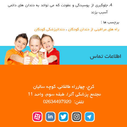
جلوگیری از پوسیدگی و عفونت که می‌ تواند به دندان‌ های دائمی
آسیب بزند
برچسب ها :
راه های مراقبتی از دندان کودکان
،
دندانپزشکی کودکان
اطلاعات تماس
کرج، چهارراه طالقانی، کوچه سالیان
مجتمع پزشکی آترا، طبقه سوم، واحد 11
تلفن: 02634497920