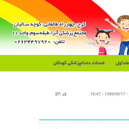
تداول
خدمات دندانپزشکی کودکان
 :
1399/09/17 - 16:47
كد :
27