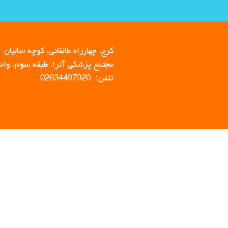
کرج، چهارراه طالقانی، کوچه سالیان
مجتمع پزشکی آترا، طبقه سوم، واحد 
تلفن: 02634497920