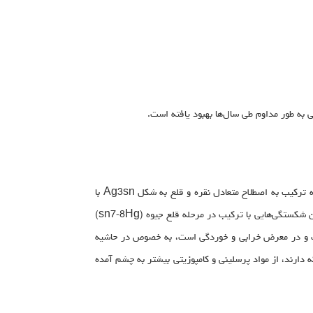
ی به طور مداوم طی سال‌ها بهبود یافته است.
آمالگام سالهاست که به عنوان ماده ترمیمی دندان مورد استفاده قرار می‌گیرد. حدود 1900 آزمایش علمی برای این مسئله اعمال شد که منجر به ترکیب به اصطلاح متعادل نقره و قلع به شکل Ag3sn با
مقادیر کمی از مس و گاه روی اضافه می‌شود. با این حال یکی از مضرات باقی مانده تمایل به شکستگی در لبه یا حاشیه ترمیم آمالگام است. چنین شکستگی‌هایی با ترکیب در مرحله قلع جیوه (sn7-8Hg)
آمالگام سخت شده است و در معرض خرابی و خوردگی است، به خصوص در حاشیه
ه دارند، از مواد پرسلینی و کامپوزیتی بیشتر به چشم آمده