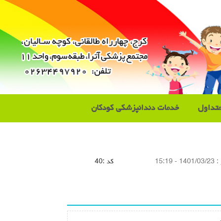
تداول
خدمات دندانپزشکی کودکان
 :
1401/03/23 - 15:19
كد :
40