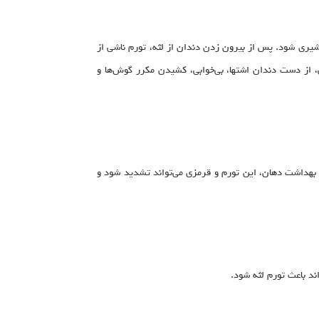
ر نوزادان ممکن است از سن شش ماهگی شروع شده و تا حدود 30 ماهگی ادامه یابد تا اینکه کودک دارای 20 دندان شیری شود. پس از بیرون زدن دندان از لثه، تورم ناشی از
 از دست دندان اشتها، بی‌خوابی، کشیدن مکرر گوش‌ها و
ن بهداشت دهان، این تورم و قرمزی می‌تواند تشدید شود و