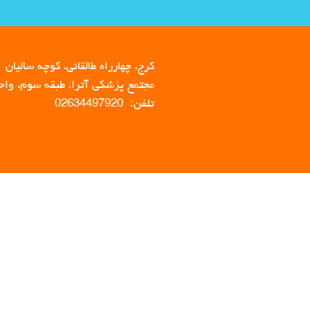
کرج، چهارراه طالقانی، کوچه سالیان
مجتمع پزشکی آترا، طبقه سوم، واحد 
تلفن: 02634497920