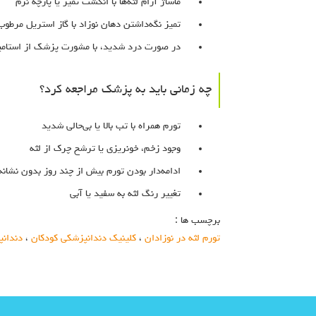
ماساژ آرام لثه‌ها با انگشت تمیز یا پارچه نرم
تمیز نگه‌داشتن دهان نوزاد با گاز استریل مرطوب
در صورت درد شدید، با مشورت پزشک از استامین
چه زمانی باید به پزشک مراجعه کرد؟
تورم همراه با تب بالا یا بی‌حالی شدید
وجود زخم، خونریزی یا ترشح چرک از لثه
ادامه‌دار بودن تورم بیش از چند روز بدون نشانه‌
تغییر رنگ لثه به سفید یا آبی
برچسب ها :
تورم لثه در نوزادان
،
کلینیک دندانپزشکی کودکان
،
دندانپ