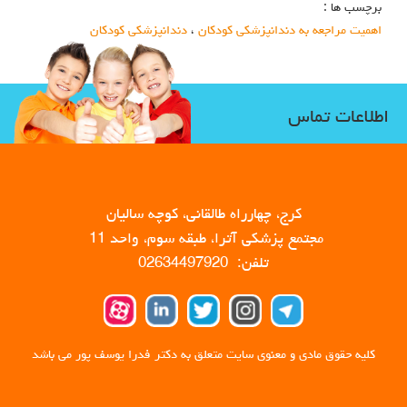
برچسب ها :
اهمیت مراجعه به دندانپزشکی کودکان
،
دندانپزشکی کودکان
اطلاعات تماس
کرج، چهارراه طالقانی، کوچه سالیان
مجتمع پزشکی آترا، طبقه سوم، واحد 11
تلفن: 02634497920
کلیه حقوق مادی و معنوی سایت متعلق به دکتر فدرا یوسف پور می باشد