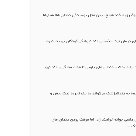
یري از پوسیدگی دندان می باشد که 60 تا 80 درصد از پوسیدگی دندان جلوگیري میکند شایع ترین محل پوسیدگی دندان ها؛ شیارها
رای درمان نزد متخصص دندانپزشکی کودکان ببرید. نحوه
اید بدانیم دندان های جلویی تا هفت سالگی و دندانهای
عه به دندانپزشک می‌تواند به یک تجربه لذت بخش و
ائمی جوانه خواهند زد. اما موقت بودن دندان های
ودک
...