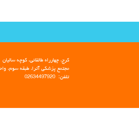
کرج، چهارراه طالقانی، کوچه سالیان
مجتمع پزشکی آترا، طبقه سوم، واحد 
تلفن: 02634497920