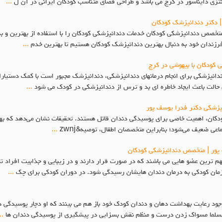
زی دایناسور در کرج می باشد و طراحی فضای متناسب کودکان ایرانی در آن ل
...
| دکتر دندانپزشک کودکان
صص دندانپزشکی کودکان خدمات دندانپزشکی کودکان را با استفاده از بهترین و به ر
فرزندان خود به دنبال بهترین دندانپزشک کودکان هستیم تا بهترین خدم
...
 کودکان با بیهوشی در کرج
ندانپزشکی برای انجام درمانهای دندانپزشکی، دندانپزشک مجبور است با کمک دستیار
ن حالت باعث ایجاد خاطره ای بد و ترس از دندانپزشکی در کودک می شود
...
نپزشکی دکتر فدرا یوسف پور
ان، اهمیت خاصی برای پوسیدگی دندان قائل هستند. تحقیقات نشان می‌دهد که بهدا
ی ضعیف می‌شود؛ بنابراین متخصصان اطفال، توصیه&zwnj
...
پور | متخصص دندانپزشکی کودکان
ترین عضو هایی می باشند که در صورت قرار دارند و در زیبایی و جذابیت افراد تاث
 زمان کودکی به درمان دندان هایشان رسیدگی شود. در دوران کودکی برای چک
...
 وجود رعایت بهداشت دهان و دندان کودک خود باز هم می بینند که او دچار پوسیدگی
مسلما مسواک زدن درست و منظم نقش بسزایی در پیشگیری از پوسیدگی دندان ها
..