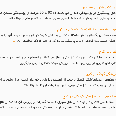
 | دکتر فدرا یوسف پور
هزینه فیشور سیلانت در کرج فیشور سیلانت یکی از روش هاي پیشگ
دندان هاي تازه رویش یافته با شیارهاي عمیق به علت اینکه موهاي مسواك کام
...
 پور | متخصص دندانپزشکی کودکان در کرج
ست مانند بزرگسالان دچار مشکلات دندان و دهان شوند در این صورت باید آنها را ب
رد.ممکن است شما کودک را نزد پزشکی ببرید که در امر کودک متخصص ن
...
فال در کرج
یا به عبارتی متخصص دندانپزشکی اطفال می تواند راهنمای خوبی باشد. در واقعیت ب
 دندان های شیری از بین برود تا مدت رویش مجدد دندان دایمی جایگزین،
...
انپزشکی کودک در کرج
 متخصص دندانپزشکی کودکان خوب از اهمیت ویژه‌ای برخوردار است زیرا اولین مراج
 اولین ویزیت دندانپزشکی بوجود آورد و تبعات آن تا سال&zwn
...
سف پور | دندانپزشکی کودکان در کرج
ما تا سن خاصی دارای دندان های شیری هستند که بعد از ریزش آن ها دندان های د
 یا مراجعه به مطب دندانپرشک اطفال ندارند. رسیدگی به بهداشت دهان و دندان ک