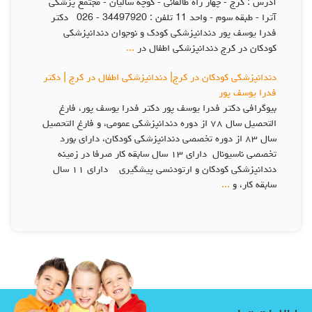
آدرس : کرج - چهار راه طالقانی - کوچه سالیان - مجتمع پزشکی
آترا - طبقه سوم - واحد 11 تلفن : 34497920 - 026 دكتر
فدرا يوسف پور دندانپزشکی کودک و نوجوان دندانپزشکی
کودکان در کرج دندانپزشکی اطفال در
...
دندانپزشکی کودکان در کرج| دندانپزشکی اطفال در کرج | دكتر
فدرا يوسف پور
بیوگرافی دکتر فدرا یوسف پور دكتر فدرا يوسف پور، فارغ
التحصيل سال ٧٨ از دوره دندانپزشكى عمومى، و فارغ التحصيل
سال ٨٣ از دوره تخصصى دندانپزشكى كودكان، داراى بورد
تخصصى ناسيونال داراى ١٣ سال سابقه كار صرفا در زمينه
دندانپزشكى كودكان و ارتودنسى پيشگيرى داراى ١١ سال
سابقه كار، و
...