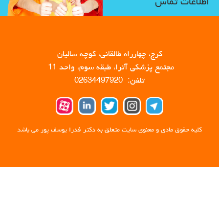
اطلاعات تماس
کرج، چهارراه طالقانی، کوچه سالیان
مجتمع پزشکی آترا، طبقه سوم، واحد 11
تلفن: 02634497920
کلیه حقوق مادی و معنوی سایت متعلق به دکتر فدرا یوسف پور می باشد