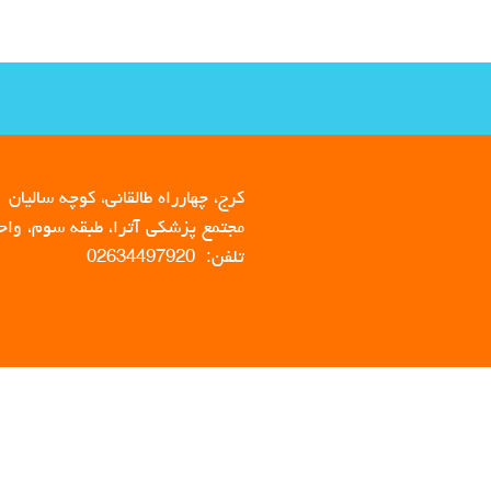
کرج، چهارراه طالقانی، کوچه سالیان
مجتمع پزشکی آترا، طبقه سوم، واحد 
تلفن: 02634497920