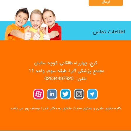
اطلاعات تماس
کرج، چهارراه طالقانی، کوچه سالیان
مجتمع پزشکی آترا، طبقه سوم، واحد 11
تلفن: 02634497920
کلیه حقوق مادی و معنوی سایت متعلق به دکتر فدرا یوسف پور می باشد