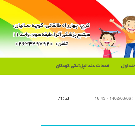
تداول
خدمات دندانپزشکی کودکان
 :
1402/03/06 - 16:43
كد :
71