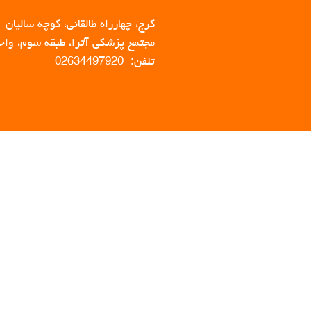
کرج، چهارراه طالقانی، کوچه سالیان
مجتمع پزشکی آترا، طبقه سوم، واحد 
تلفن: 02634497920