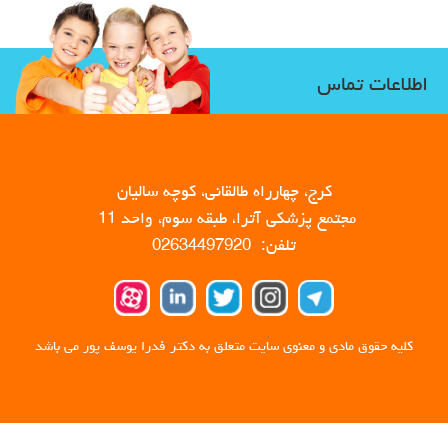
اطلاعات تماس
کرج، چهارراه طالقانی، کوچه سالیان
مجتمع پزشکی آترا، طبقه سوم، واحد 11
تلفن: 02634497920
کلیه حقوق مادی و معنوی سایت متعلق به دکتر فدرا یوسف پور می باشد