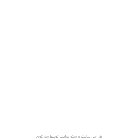
طراحی سایت
و
سئو سایت
توسط
سارگون